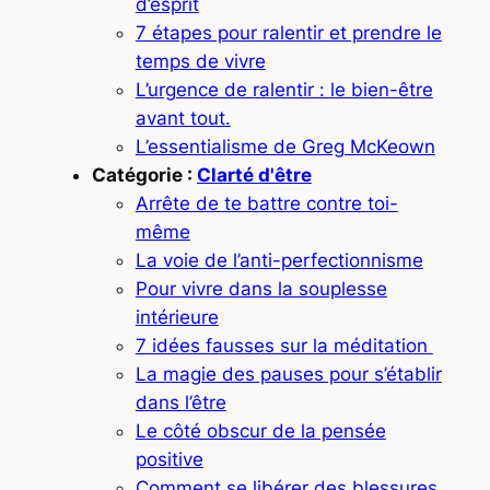
d’esprit
7 étapes pour ralentir et prendre le
temps de vivre
L’urgence de ralentir : le bien-être
avant tout.
L’essentialisme de Greg McKeown
Catégorie :
Clarté d'être
Arrête de te battre contre toi-
même
La voie de l’anti-perfectionnisme
Pour vivre dans la souplesse
intérieure
7 idées fausses sur la méditation
La magie des pauses pour s’établir
dans l’être
Le côté obscur de la pensée
positive
Comment se libérer des blessures