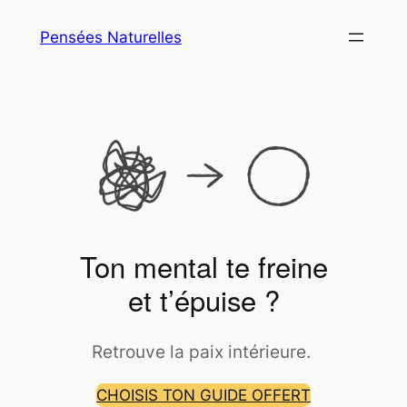
Aller
Pensées Naturelles
au
contenu
Ton mental te freine
et t’épuise ?
Retrouve la paix intérieure.
CHOISIS TON GUIDE OFFERT