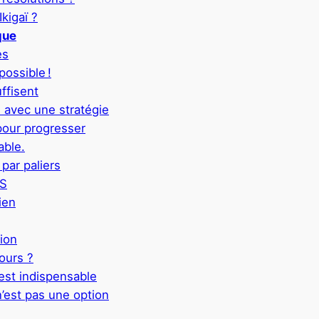
kigaï ?
que
es
possible !
ffisent
 avec une stratégie
 pour progresser
able.
par paliers
IS
ien
tion
jours ?
 est indispensable
n’est pas une option