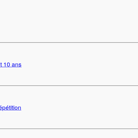
nt 10 ans
épétition