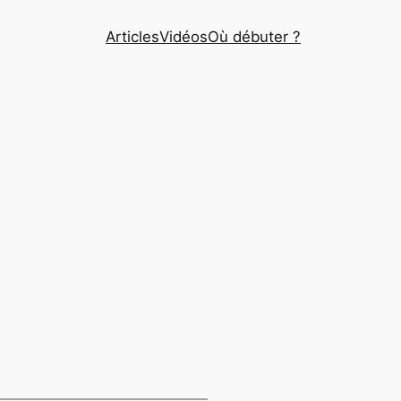
Articles
Vidéos
Où débuter ?