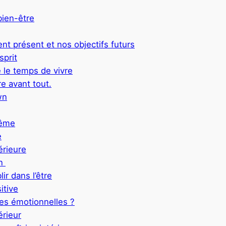
 bien-être
ent présent et nos objectifs futurs
sprit
e le temps de vivre
re avant tout.
wn
même
e
érieure
on
ir dans l’être
itive
es émotionnelles ?
érieur