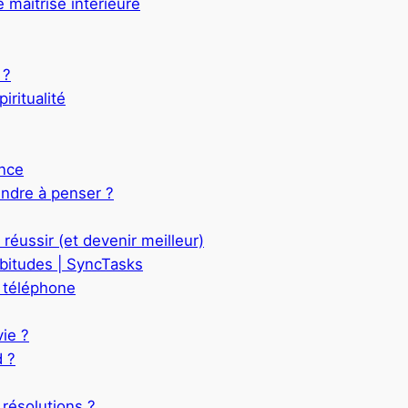
 maîtrise intérieure
 ?
ritualité
ance
ndre à penser ?
réussir (et devenir meilleur)
abitudes | SyncTasks
n téléphone
ie ?
 ?
résolutions ?