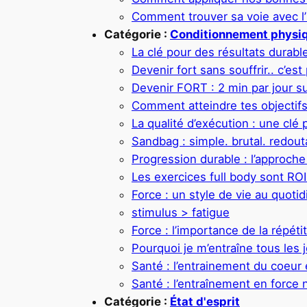
Comment trouver sa voie avec l’I
Catégorie :
Conditionnement physi
La clé pour des résultats durabl
Devenir fort sans souffrir.. c’est 
Devenir FORT : 2 min par jour su
Comment atteindre tes objectifs
La qualité d’exécution : une clé
Sandbag : simple. brutal. redout
Progression durable : l’approche 
Les exercices full body sont RO
Force : un style de vie au quotid
stimulus > fatigue
Force : l’importance de la répéti
Pourquoi je m’entraîne tous les 
Santé : l’entrainement du coeur
Santé : l’entraînement en force 
Catégorie :
État d'esprit